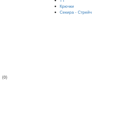
ТТ
Крючки
Секира - Стрейч
(0)