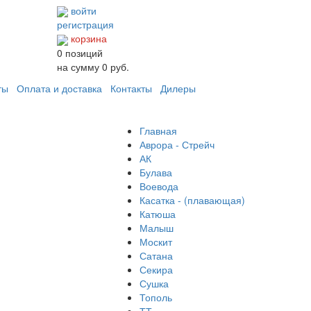
войти
регистрация
корзина
0
позиций
на сумму
0 руб.
ты
Оплата и доставка
Контакты
Дилеры
Главная
Аврора - Стрейч
АК
Булава
Воевода
Касатка - (плавающая)
Катюша
Малыш
Москит
Сатана
Секира
Сушка
Тополь