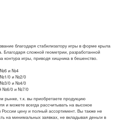
азвание благодаря стабилизатору игры в форме крыла
та. Благодаря сложной геометрии, разработанной
 контура игры, приводя хищника в бешенство.
й №6 и №4
 №1/0 и №2/0
 №3/0 и №4/0
й №6/0 и №7/0
м рынке, т.к. вы приобретаете продукцию
я и можете всегда рассчитывать на высокое
 России цену и полный ассортимент. Вы также не
ать на минимальных заявках, не вкладывая деньги в