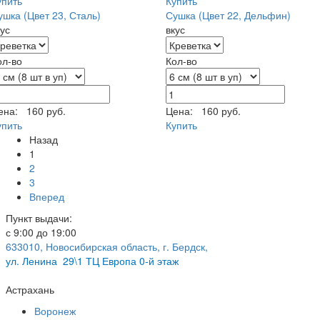
упить
Купить
ушка (Цвет 23, Сталь)
Сушка (Цвет 22, Дельфин)
кус
вкус
ол-во
Кол-во
ена:
160 руб.
Цена:
160 руб.
упить
Купить
Назад
1
2
3
Вперед
Пункт выдачи:
с 9:00 до 19:00
633010, Новосибирская область, г. Бердск,
ул.
Ленина 29\1 ТЦ Европа 0-й этаж
Астрахань
Воронеж