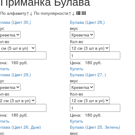
Приманка Булава
По алфавиту
↑
↓
По популярности
↑
↓
улава (Цвет 30,)
Булава (Цвет 28,)
кус
вкус
ол-во
Кол-во
ена:
160 руб.
Цена:
180 руб.
упить
Купить
улава (Цвет 29,)
Булава (Цвет 27, )
кус
вкус
ол-во
Кол-во
ена:
180 руб.
Цена:
180 руб.
упить
Купить
улава (Цвет 26, Дым)
Булава (Цвет 25, Зелень)
кус
вкус