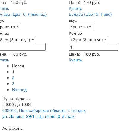
ена:
180 руб.
Цена:
170 руб.
упить
Купить
улава (Цвет 6, Лимонад)
Булава (Цвет 5, Пиво)
кус
вкус
ол-во
Кол-во
ена:
180 руб.
Цена:
180 руб.
упить
Купить
Назад
1
2
3
Вперед
Пункт выдачи:
с 9:00 до 19:00
633010, Новосибирская область, г. Бердск,
ул.
Ленина 29\1 ТЦ Европа 0-й этаж
Астрахань