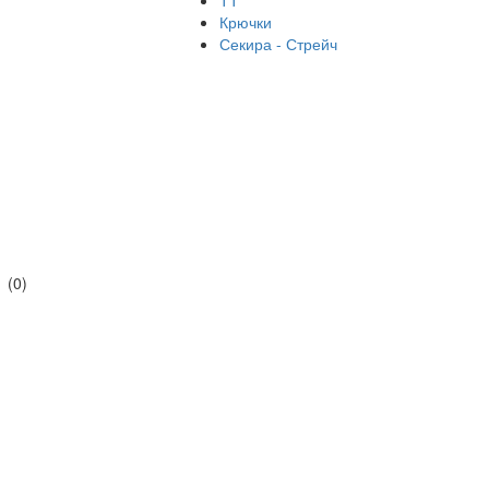
ТТ
Крючки
Секира - Стрейч
(0)