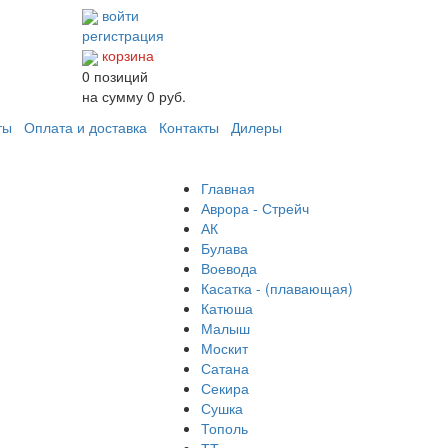
войти
регистрация
корзина
0
позиций
на сумму
0 руб.
ты
Оплата и доставка
Контакты
Дилеры
Главная
Аврора - Стрейч
АК
Булава
Воевода
Касатка - (плавающая)
Катюша
Малыш
Москит
Сатана
Секира
Сушка
Тополь