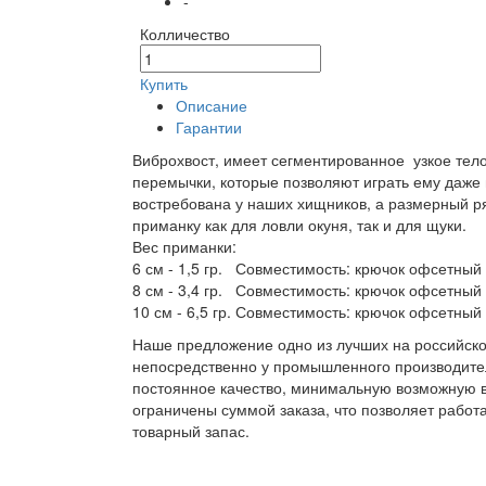
-
Колличество
Купить
Описание
Гарантии
Виброхвост, имеет сегментированное узкое тел
перемычки, которые позволяют играть ему даже
востребована у наших хищников, а размерный ря
приманку как для ловли окуня, так и для щуки.
Вес приманки:
6 см - 1,5 гр. Совместимость: крючок офсетны
8 см - 3,4 гр. Совместимость: крючок офсетный
10 см - 6,5 гр. Совместимость: крючок офсетный
Наше предложение одно из лучших на российско
непосредственно у промышленного производител
постоянное качество, минимальную возможную в
ограничены суммой заказа, что позволяет работ
товарный запас.